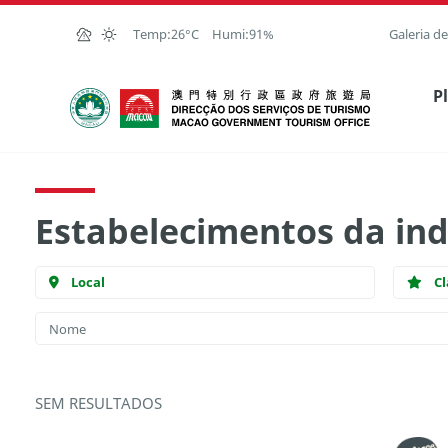
Ir para o conteúdo principal
Temp:
26°C
Humi:
91%
Galeria d
Direcção dos Serviços de Turismo
P
Estabelecimentos da ind
Local
Cl
SEM RESULTADOS