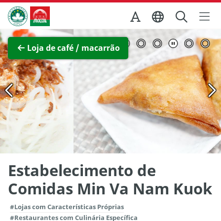
Ir para o conteúdo principal
Direcção dos Serviços de Turismo
Ver imagem completa
Loja de café / macarrão
Estabelecimento de
Comidas Min Va Nam Kuok
#Lojas com Características Próprias
#Restaurantes com Culinária Específica