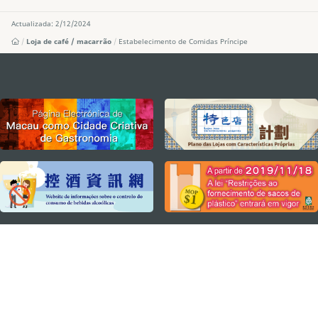
Actualizada: 2/12/2024
Loja de café / macarrão
Estabelecimento de Comidas Príncipe
external links
MANTENHA-SE LIGADO
VEJA MACAU EM MOVIMENTO