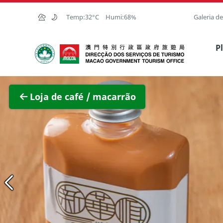
Ir para o conteúdo principal
Temp:
32°C
Humi:
68%
Galeria d
Direcção dos Serviços de Turismo
P
Ver im
Loja de café / macarrão