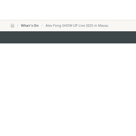
What's On
Alex Fong SHOW UP Live 2025 in Macau
DIRECÇÃO DOS SERVIÇOS DE TURISMO
Endereço
Alameda Dr. C
341, Edifício 
E-mail
mgto@macaot
Tel
+853 2831 556
Fax
+853 2851 010
Linha Aberta para o Turismo
+853 2833 300