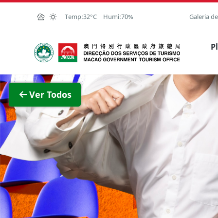
Ir para o conteúdo principal
Temp:
32°C
Humi:
70%
Galeria d
Direcção dos Serviços de Turismo
P
Ver im
Ver Todos