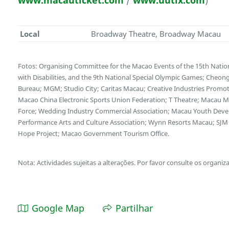
www.macauticket.com
/
www.uutix.com
)
Local
Broadway Theatre, Broadway Macau
Fotos: Organising Committee for the Macao Events of the 15th Natio
with Disabilities, and the 9th National Special Olympic Games; Cheong
Bureau; MGM; Studio City; Caritas Macau; Creative Industries Promotio
Macao China Electronic Sports Union Federation; T Theatre; Macau Mot
Force; Wedding Industry Commercial Association; Macau Youth Deve
Performance Arts and Culture Association; Wynn Resorts Macau; SJM 
Hope Project; Macao Government Tourism Office.
Nota: Actividades sujeitas a alterações. Por favor consulte os organiz
Google Map
Partilhar