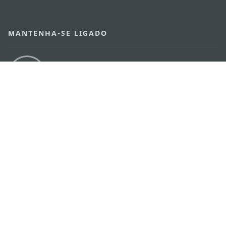
MANTENHA-SE LIGADO
VEJA MACAU EM MOVIMENTO
Aplicações para Móveis
DIRECÇÃO DOS SERVIÇOS DE TURISMO
os
Endereço
Alameda Dr. Carlos d'Assumpção, n.
335-
341, Edifício "Hot Line", 12º andar, Macau
E-mail
mgto@macaotourism.gov.mo