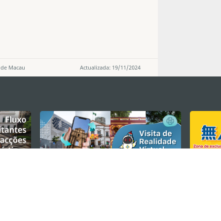
a de Macau
Actualizada: 19/11/2024
MANTENHA-SE LIGADO
VEJA MACAU E
os
arlos d'Assumpção, n.
335-