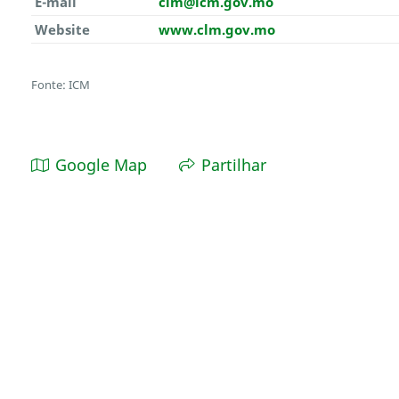
E-mail
clm@icm.gov.mo
Website
www.clm.gov.mo
Fonte: ICM
Google Map
Partilhar