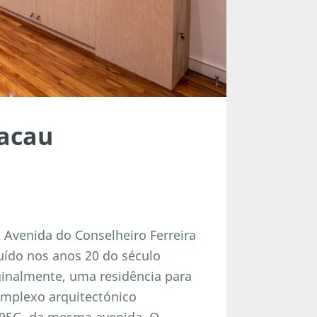
Macau
a Avenida do Conselheiro Ferreira
uído nos anos 20 do século
ginalmente, uma residência para
omplexo arquitectónico
o 95G, da mesma avenida. O