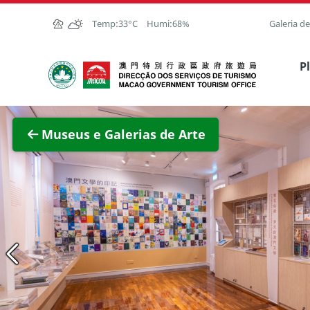
Ir para o conteúdo principal
Temp:
33°C
Humi:
68%
Galeria d
Direcção dos Serviços de Turismo
P
Ver im
Museus e Galerias de Arte