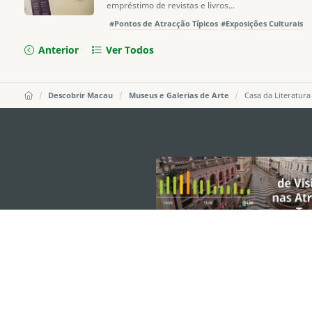
empréstimo de revistas e livros...
#Pontos de Atracção Típicos
#Exposições Culturais
Anterior
Ver Todos
Descobrir Macau
Museus e Galerias de Arte
Casa da Literatur
external links
DIRECÇÃO DOS SERVIÇOS DE TURISMO
Endereço
Alameda Dr. C