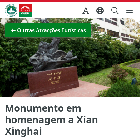
Ir para o conteúdo principal
Direcção dos Serviços de Turismo
Ver imagem completa
Outras Atracções Turísticas
Monumento em
homenagem a Xian
Xinghai