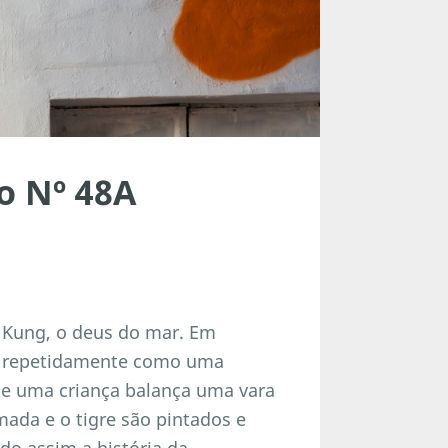
o Nº 48A
m Kung, o deus do mar. Em
u repetidamente como uma
que uma criança balança uma vara
mada e o tigre são pintados e
do assim a história da