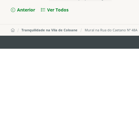
Anterior
Ver Todos
Tranquilidade na Vila de Coloane
Mural na Rua do Caetano Nº 48A
DIRECÇÃO DOS SERVIÇOS DE TURISMO
Endereço
Alameda Dr. C
341, Edifício 
E-mail
mgto@macaot
Tel
+853 2831 556
Fax
+853 2851 010
Linha Aberta para o Turismo
+853 2833 300