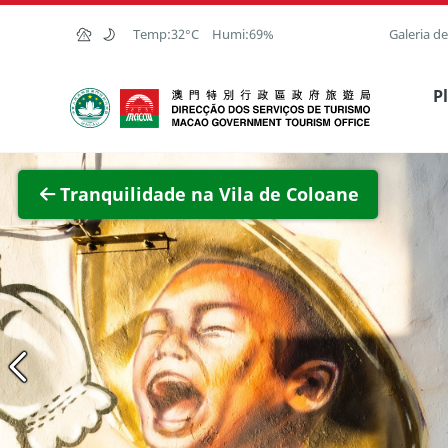
Ir para o conteúdo principal
Temp:
32°C
Humi:
69%
Galeria d
Direcção dos Serviços de Turismo
P
Ver im
Tranquilidade na Vila de Coloane