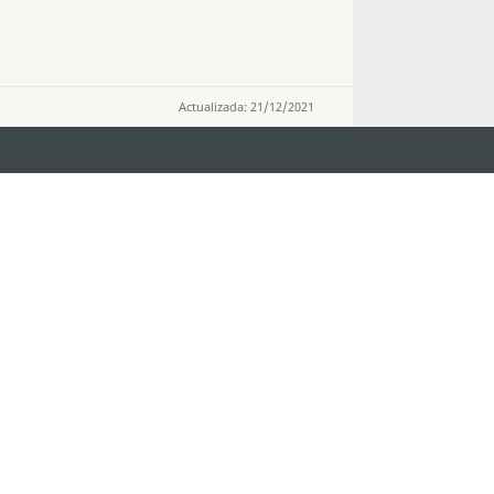
Actualizada: 21/12/2021
MANTENHA-SE LIGADO
VEJA MACAU E
os
arlos d'Assumpção, n.
335-
MOVIMENTO
"Hot Line", 12º andar, Macau
Aplicações p
ourism.gov.mo
Móveis
6
4
0