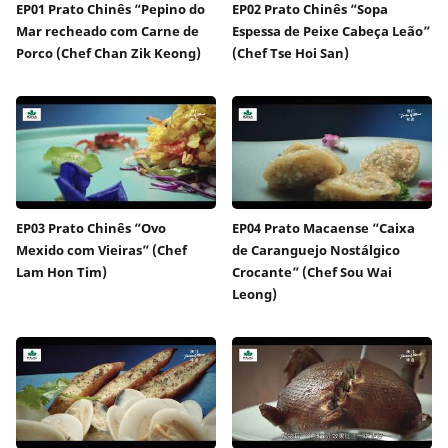
EP01 Prato Chinês “Pepino do
EP02 Prato Chinês “Sopa
Mar recheado com Carne de
Espessa de Peixe Cabeça Leão”
Porco (Chef Chan Zik Keong)
(Chef Tse Hoi San)
EP03 Prato Chinês “Ovo
EP04 Prato Macaense “Caixa
Mexido com Vieiras” (Chef
de Caranguejo Nostálgico
Lam Hon Tim)
Crocante” (Chef Sou Wai
Leong)