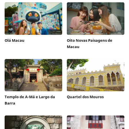
Olá Macau
Oito Novas Paisagens de
Macau
Templo de A-Má e Largo da
Quartel dos Mouros
Barra