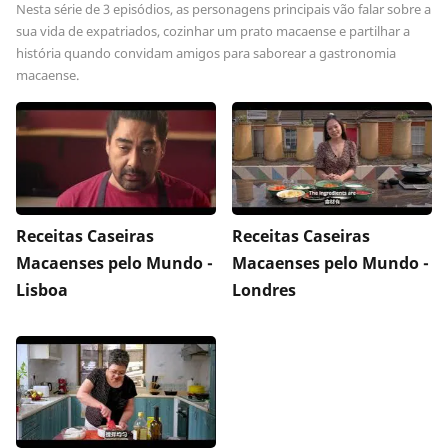
Nesta série de 3 episódios, as personagens principais vão falar sobre a
sua vida de expatriados, cozinhar um prato macaense e partilhar a
história quando convidam amigos para saborear a gastronomia
macaense.
Receitas Caseiras
Receitas Caseiras
Macaenses pelo Mundo -
Macaenses pelo Mundo -
Lisboa
Londres