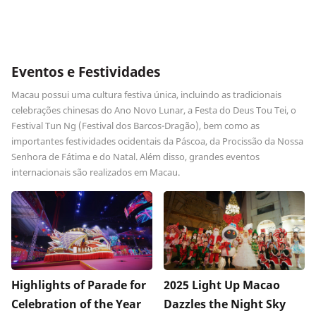
Eventos e Festividades
Macau possui uma cultura festiva única, incluindo as tradicionais
celebrações chinesas do Ano Novo Lunar, a Festa do Deus Tou Tei, o
Festival Tun Ng (Festival dos Barcos-Dragão), bem como as
importantes festividades ocidentais da Páscoa, da Procissão da Nossa
Senhora de Fátima e do Natal. Além disso, grandes eventos
internacionais são realizados em Macau.
Highlights of Parade for
2025 Light Up Macao
Celebration of the Year
Dazzles the Night Sky