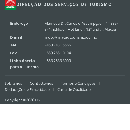
DIRECÇÃO DOS SERVIÇOS DE TURISMO
os
Endereço
Alameda Dr. Carlos d'Assumpção, n.
335-
341, Edifício "Hot Line", 12º andar, Macau
E-mail
mgto@macaotourism.gov.mo
Tel
+853 2831 5566
Fax
+853 2851 0104
Linha Aberta
+853 2833 3000
para o Turismo
Sobre nós
Contacte-nos
Termos e Condições
Declaração de Privacidade
Carta de Qualidade
Copyright ©2026 DST