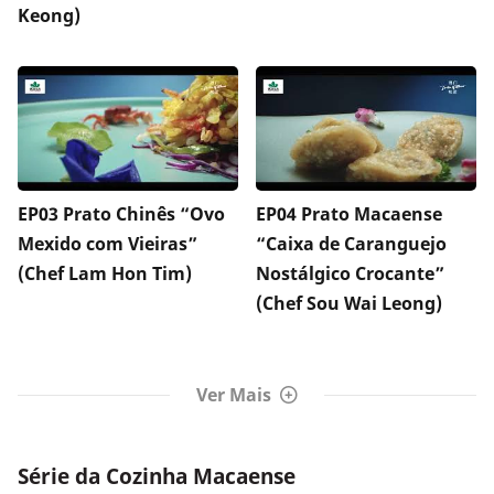
Keong)
EP03 Prato Chinês “Ovo
EP04 Prato Macaense
Mexido com Vieiras”
“Caixa de Caranguejo
(Chef Lam Hon Tim)
Nostálgico Crocante”
(Chef Sou Wai Leong)
Ver Mais
Série da Cozinha Macaense