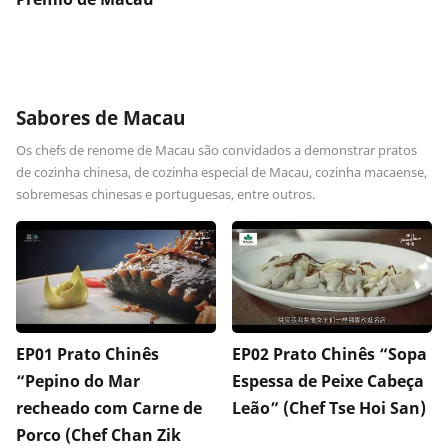
Sabores de Macau
Os chefs de renome de Macau são convidados a demonstrar pratos
de cozinha chinesa, de cozinha especial de Macau, cozinha macaense,
sobremesas chinesas e portuguesas, entre outros.
EP01 Prato Chinês
EP02 Prato Chinês “Sopa
“Pepino do Mar
Espessa de Peixe Cabeça
recheado com Carne de
Leão” (Chef Tse Hoi San)
Porco (Chef Chan Zik