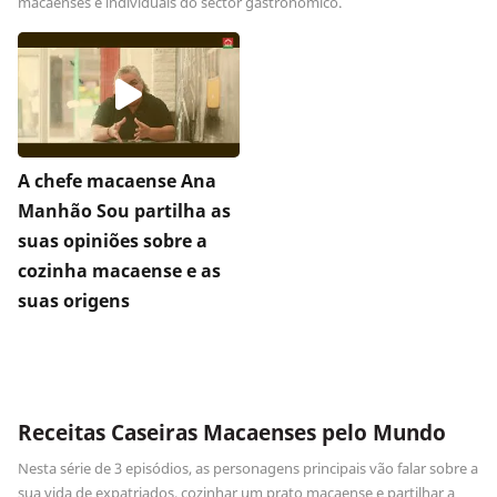
macaenses e individuais do sector gastronómico.
A chefe macaense Ana
Manhão Sou partilha as
suas opiniões sobre a
cozinha macaense e as
suas origens
Receitas Caseiras Macaenses pelo Mundo
Nesta série de 3 episódios, as personagens principais vão falar sobre a
sua vida de expatriados, cozinhar um prato macaense e partilhar a