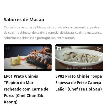
Sabores de Macau
Os chefs de renome de Macau são convidados a demonstrar pratos
de cozinha chinesa, de cozinha especial de Macau, cozinha macaense,
sobremesas chinesas e portuguesas, entre outros.
EP01 Prato Chinês
EP02 Prato Chinês “Sopa
“Pepino do Mar
Espessa de Peixe Cabeça
recheado com Carne de
Leão” (Chef Tse Hoi San)
Porco (Chef Chan Zik
Keong)