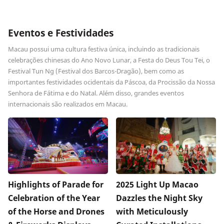
Eventos e Festividades
Macau possui uma cultura festiva única, incluindo as tradicionais
celebrações chinesas do Ano Novo Lunar, a Festa do Deus Tou Tei, o
Festival Tun Ng (Festival dos Barcos-Dragão), bem como as
importantes festividades ocidentais da Páscoa, da Procissão da Nossa
Senhora de Fátima e do Natal. Além disso, grandes eventos
internacionais são realizados em Macau.
Highlights of Parade for
2025 Light Up Macao
Celebration of the Year
Dazzles the Night Sky
of the Horse and Drones
with Meticulously