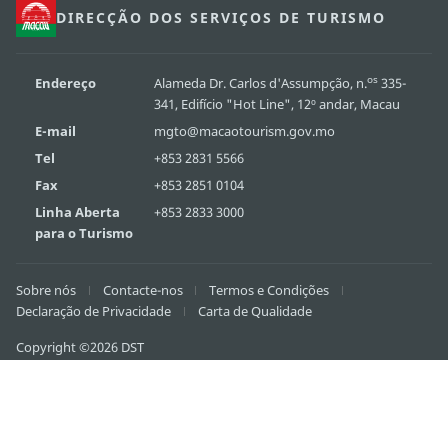
DIRECÇÃO DOS SERVIÇOS DE TURISMO
os
Endereço
Alameda Dr. Carlos d'Assumpção, n.
335-
341, Edifício "Hot Line", 12º andar, Macau
E-mail
mgto@macaotourism.gov.mo
Tel
+853 2831 5566
Fax
+853 2851 0104
Linha Aberta
+853 2833 3000
para o Turismo
Sobre nós
Contacte-nos
Termos e Condições
Declaração de Privacidade
Carta de Qualidade
Copyright ©2026 DST