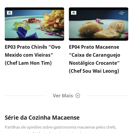
EP03 Prato Chinês “Ovo
EP04 Prato Macaense
Mexido com Vieiras”
“Caixa de Caranguejo
(Chef Lam Hon Tim)
Nostálgico Crocante”
(Chef Sou Wai Leong)
Ver Mais
Série da Cozinha Macaense
Partilhas de opiniões sobre gastronomia macaense pelos chefs,