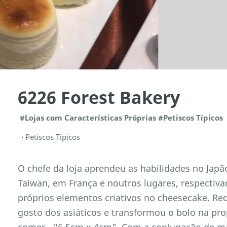
6226 Forest Bakery
#Lojas com Características Próprias
#Petiscos Típicos
Petiscos Típicos
O chefe da loja aprendeu as habilidades no Jap
Taiwan, em França e noutros lugares, respectiv
próprios elementos criativos no cheesecake. Red
gosto dos asiáticos e transformou o bolo na pr
comer - "6,5cm x 4cm". Com a conjugação de ma