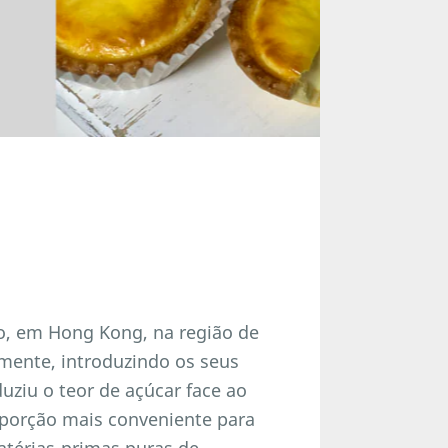
ão, em Hong Kong, na região de
amente, introduzindo os seus
uziu o teor de açúcar face ao
oporção mais conveniente para
térias-primas puras de