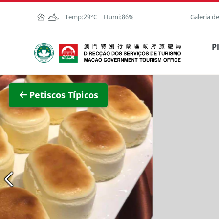
Ir para o conteúdo principal
Temp:
29°C
Humi:
86%
Galeria d
Direcção dos Serviços de Turismo
P
Ver im
Petiscos Típicos