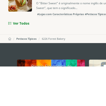
O “Bitter Sweet” é originalmente o nome inglês de um 
Sweet”, que tem o significado...
#Lojas com Características Próprias
#Petiscos Típico
Ver Todos
Petiscos Típicos
6226 Forest Bakery
external links
DIRECÇÃO DOS SERVIÇOS DE TURISMO