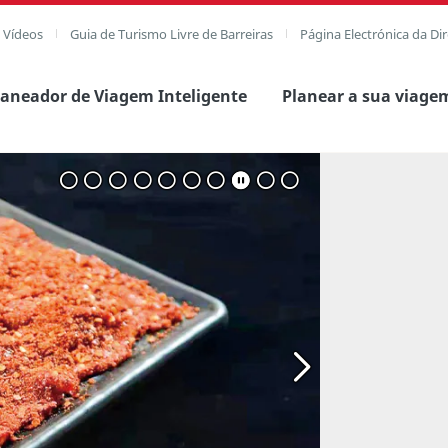
e Vídeos
Guia de Turismo Livre de Barreiras
Página Electrónica da Di
laneador de Viagem Inteligente
Planear a sua viage
agem completa