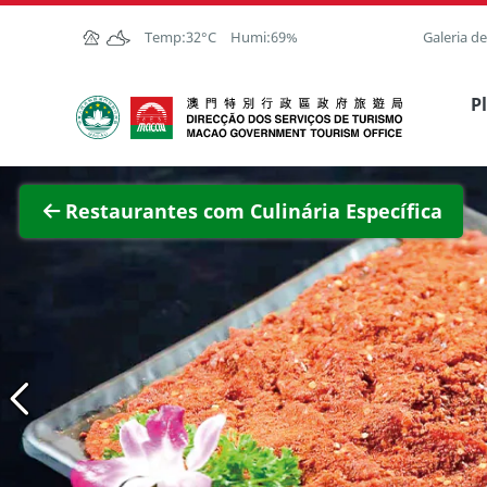
Ir para o conteúdo principal
Temp:
32°C
Humi:
69%
Galeria d
Direcção dos Serviços de Turismo
P
Ver im
Restaurantes com Culinária Específica