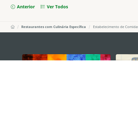
Anterior
Ver Todos
Restaurantes com Culinária Específica
Estabelecimento de Comidas
external links
DIRECÇÃO DOS SERVIÇOS DE TURISMO
Endereço
Alameda Dr. C
341, Edifício 