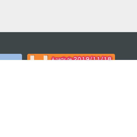
M
ara