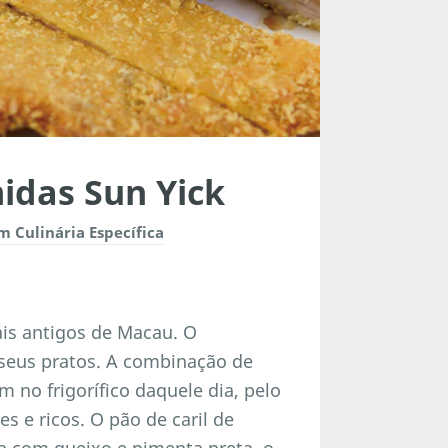
idas Sun Yick
 Culinária Específica
is antigos de Macau. O
 seus pratos. A combinação de
 no frigorífico daquele dia, pelo
s e ricos. O pão de caril de
da com queixo e pimenta preta, o