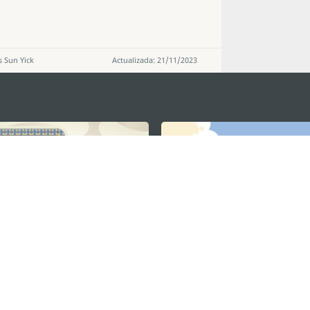
 Sun Yick
Actualizada: 21/11/2023
MANTENHA-SE LIGADO
VEJA MACAU E
os
arlos d'Assumpção, n.
335-
MOVIMENTO
"Hot Line", 12º andar, Macau
Aplicações p