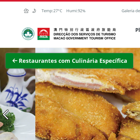
Ir para o conteúdo principal
Temp:
27°C
Humi:
92%
Galeria d
Direcção dos Serviços de Turismo
P
Ver im
Restaurantes com Culinária Específica