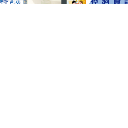
MANTENHA-SE LIGADO
VEJA MACAU E
os
arlos d'Assumpção, n.
335-
MOVIMENTO
"Hot Line", 12º andar, Macau
Aplicações p
ourism.gov.mo
Móveis
6
4
0
Declaração de Privacidade
Carta de Qualidade