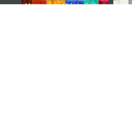
DIRECÇÃO DOS SERVIÇOS DE TURISMO
Endereço
Alameda Dr. C
341, Edifício 
E-mail
mgto@macaot
Tel
+853 2831 556
Fax
+853 2851 010
Linha Aberta para o Turismo
+853 2833 300
Sobre nós
Contacte-nos
Termos e Condições