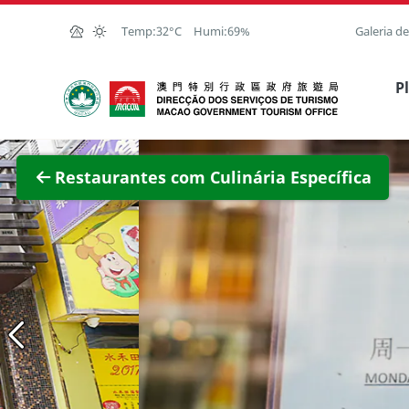
Ir para o conteúdo principal
Temp:
32°C
Humi:
69%
Galeria d
Direcção dos Serviços de Turismo
P
Ver im
Restaurantes com Culinária Específica