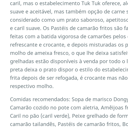
caril, mas o estabelecimento Tuk Tuk oferece, a
suave e aceitável, mas também opção de carne s
considerado como um prato saboroso, apetitoso,
e caril suave. Os Pastéis de camarão fritos são
feitas com a batida vigorosa de camarões pelos c
refrescante e crocante, e depois misturadas os 
molho de ameixa fresco, o que lhe deixa satisfe
grelhadas estão disponíveis à venda por todo o
preta deixa o prato dispor o estilo do estabelec
frita depois de ser refogada, é crocante mas n
respectivo molho.
Comidas recomendados: Sopa de marisco Dongyin
Camarão cozido no pote com aletria, Amêijoas f
Caril no pão (caril verde), Peixe grelhado de for
camarão tailandês, Pastéis de camarão fritos, 