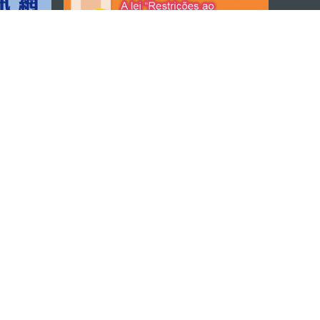
M
ara
Copyright ©2026 DST