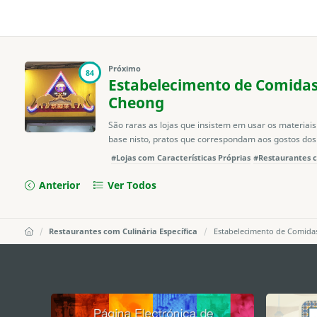
Próximo
84
Estabelecimento de Comidas
Cheong
São raras as lojas que insistem em usar os materiais 
base nisto, pratos que correspondam aos gostos dos 
#Lojas com Características Próprias
#Restaurantes c
Anterior
Ver Todos
Restaurantes com Culinária Específica
Estabelecimento de Comidas
external links