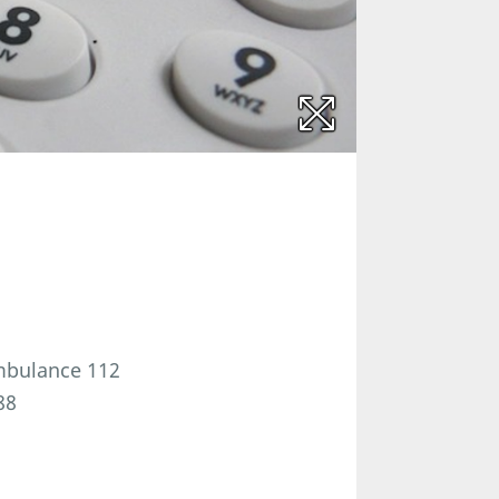
ambulance 112
88