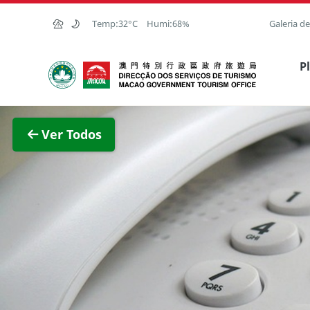
Ir para o conteúdo principal
Temp:
32°C
Humi:
68%
Galeria d
Direcção dos Serviços de Turismo
P
Ver im
Ver Todos