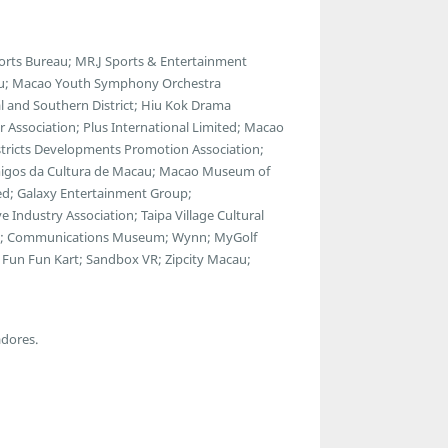
ports Bureau; MR.J Sports & Entertainment
au; Macao Youth Symphony Orchestra
 and Southern District; Hiu Kok Drama
 Association; Plus International Limited; Macao
istricts Developments Promotion Association;
 Amigos da Cultura de Macau; Macao Museum of
ted; Galaxy Entertainment Group;
Industry Association; Taipa Village Cultural
use; Communications Museum; Wynn; MyGolf
Fun Fun Kart; Sandbox VR; Zipcity Macau;
adores.