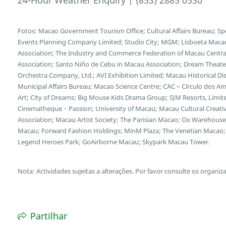
24-Hour Weather Enquiry | (853) 2885 0530
Fotos: Macao Government Tourism Office; Cultural Affairs Bureau; S
Events Planning Company Limited; Studio City; MGM; Lisboeta Mac
Association; The Industry and Commerce Federation of Macau Central
Association; Santo Niño de Cebu in Macau Association; Dream Theater
Orchestra Company, Ltd.; AVI Exhibition Limited; Macau Historical D
Municipal Affairs Bureau; Macao Science Centre; CAC – Círculo dos
Art; City of Dreams; Big Mouse Kids Drama Group; SJM Resorts, Limi
Cinematheque・Passion; University of Macau; Macau Cultural Creative 
Association; Macau Artist Society; The Parisian Macao; Ox Wareho
Macau; Forward Fashion Holdings; MinM Plaza; The Venetian Macao; 
Legend Heroes Park; GoAirborne Macau; Skypark Macau Tower.
Nota: Actividades sujeitas a alterações. Por favor consulte os organiz
Partilhar