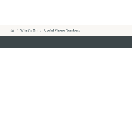
What's On
Useful Phone Numbers
DIRECÇÃO DOS SERVIÇOS DE TURISMO
Endereço
Alameda Dr. C
341, Edifício 
E-mail
mgto@macaot
Tel
+853 2831 556
Fax
+853 2851 010
Linha Aberta para o Turismo
+853 2833 300