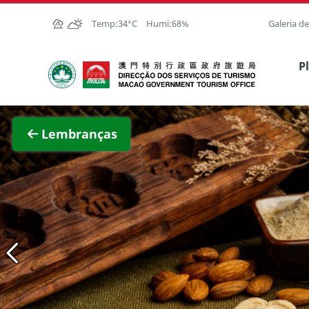
Ir para o conteúdo principal
Temp:
34°C
Humi:
68%
Galeria d
Direcção dos Serviços de Turismo
P
Ver im
Lembranças