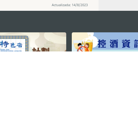
Actualizada: 14/8/2023
MANTENHA-SE LIGADO
VEJA MACAU E
os
arlos d'Assumpção, n.
335-
MOVIMENTO
"Hot Line", 12º andar, Macau
Aplicações p
ourism.gov.mo
Móveis
6
4