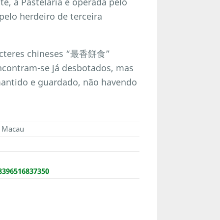
e, a Pastelaria é operada pelo
pelo herdeiro de terceira
racteres chineses “最香餅食”
encontram-se já desbotados, mas
 mantido e guardado, não havendo
, Macau
96516837350