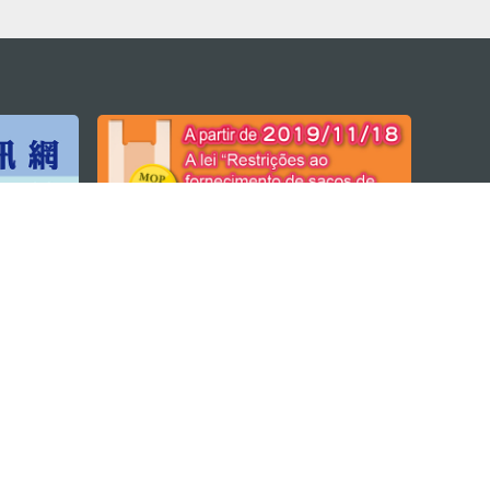
M
ara