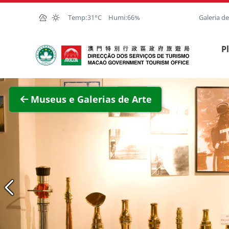
Ir para o conteúdo principal
Temp:
31°C
Humi:
66%
Galeria d
Direcção dos Serviços de Turismo
P
Ver im
Museus e Galerias de Arte