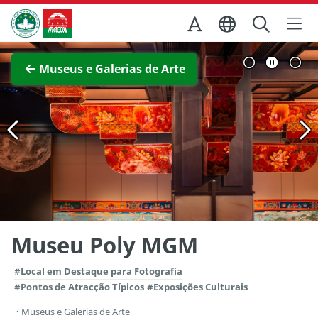
Ir para o conteúdo principal
Direcção dos Serviços de Turismo
Ver imagem completa
Museus e Galerias de Arte
Museu Poly MGM
#Local em Destaque para Fotografia
#Pontos de Atracção Típicos
#Exposições Culturais
Museus e Galerias de Arte