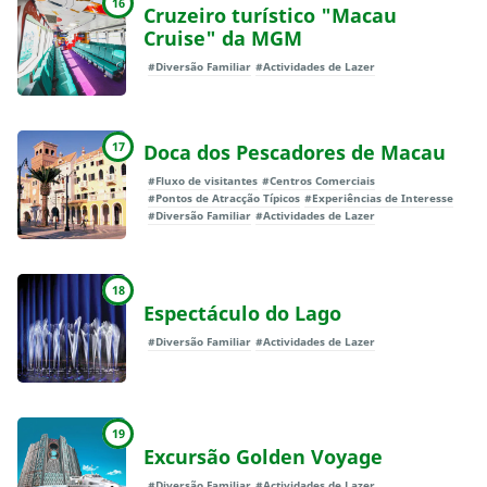
16
Cruzeiro turístico "Macau
Cruise" da MGM
#Diversão Familiar
#Actividades de Lazer
17
Doca dos Pescadores de Macau
#Fluxo de visitantes
#Centros Comerciais
#Pontos de Atracção Típicos
#Experiências de Interesse
#Diversão Familiar
#Actividades de Lazer
18
Espectáculo do Lago
#Diversão Familiar
#Actividades de Lazer
19
Excursão Golden Voyage
#Diversão Familiar
#Actividades de Lazer