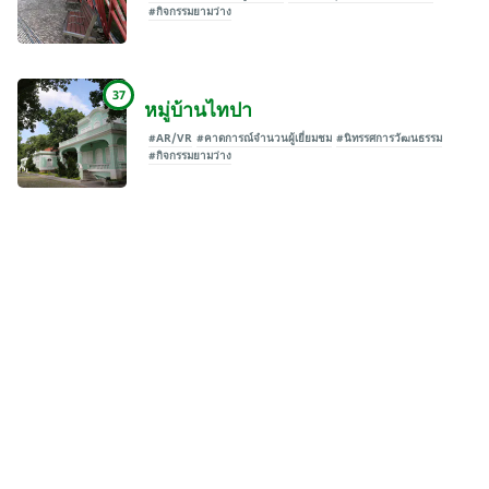
#กิจกรรมยามว่าง
37
หมู่บ้านไทปา
#AR/VR
#คาดการณ์จำนวนผู้เยี่ยมชม
#นิทรรศการวัฒนธรรม
#กิจกรรมยามว่าง