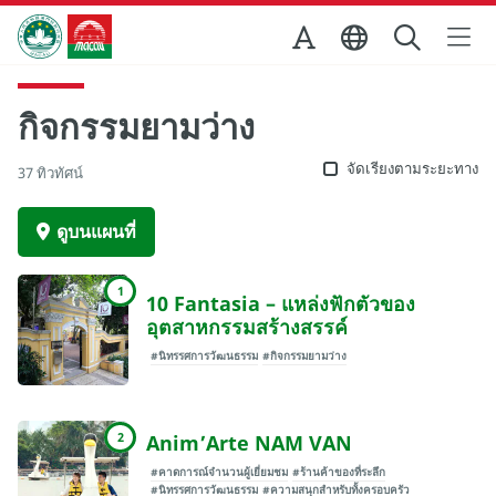
Skip to Main Content
สำนักงานการท่องเที่ยวของรัฐบาลมาเก๊า
กิจกรรมยามว่าง
จัดเรียงตามระยะทาง
37 ทิวทัศน์
ดูบนแผนที่
1
10 Fantasia – แหล่งฟักตัวของ
อุตสาหกรรมสร้างสรรค์
#นิทรรศการวัฒนธรรม
#กิจกรรมยามว่าง
2
Anim’Arte NAM VAN
#คาดการณ์จำนวนผู้เยี่ยมชม
#ร้านค้าของที่ระลึก
#นิทรรศการวัฒนธรรม
#ความสนุกสำหรับทั้งครอบครัว