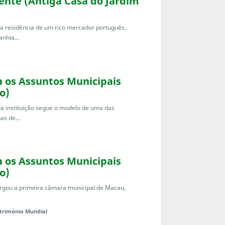
iente (Antiga Casa do Jardim
e a residência de um rico mercador português,
nhia...
ra os Assuntos Municipais
o)
a instituição segue o modelo de uma das
s de...
ra os Assuntos Municipais
o)
bergou a primeira câmara municipal de Macau,
trimónio Mundial