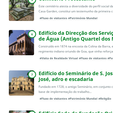
Este cemitério atesta a diversidade do perfil socia
Casa Garden, constitui um testemunho da primeira c
#Fluxo de visitantes
#Património Mundial
Edifício da Direcção dos Serv
6
de Água (Antigo Quartel dos
Construído em 1874 na encosta da Colina da Barra, es
regimento indiano oriundo de Goa, que vinha reforçar
#Visita de Realidade Virtual
#Fluxo de visitantes
#Pa
Edifício do Seminário de S. Jo
7
José, adro e escadaria
Fundado em 1728, o antigo Seminário, em conjunto com
base de implementação do trabalho...
#Fluxo de visitantes
#Património Mundial
#Religião