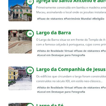
Igreja do Santo António e adr
17
Primeiramente construída em bambu e madeira antes
Macau, assinalando o local onde os jesuítas instalara
#Fluxo de visitantes
#Património Mundial
#Religião
Largo da Barra
18
O Largo da Barra situa-se em frente do Templo de A-
com a famosa calçada à portuguesa, cujas cores princ
#Visita de Realidade Virtual
#Fluxo de visitantes
#Pa
#Local em Destaque para Fotografia
Largo da Companhia de Jesus
19
Os edifícios que circundam o largo foram construído
construídos no século XIX, em estilo neo-clássico...
#Visita de Realidade Virtual
#Fluxo de visitantes
#Pa
#Local em Destaque para Fotografia
Largo da Sé