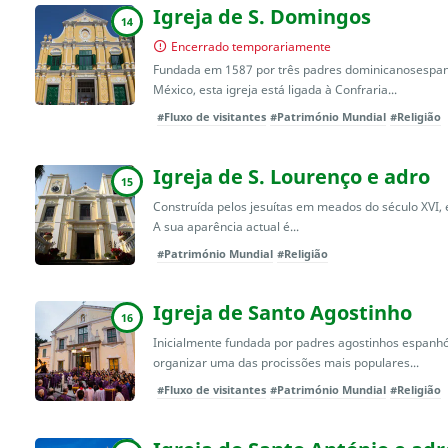
Igreja de S. Domingos
14
Encerrado temporariamente
Fundada em 1587 por três padres dominicanosespanh
México, esta igreja está ligada à Confraria...
#Fluxo de visitantes
#Património Mundial
#Religião
Igreja de S. Lourenço e adro
15
Construída pelos jesuítas em meados do século XVI, 
A sua aparência actual é...
#Património Mundial
#Religião
Igreja de Santo Agostinho
16
Inicialmente fundada por padres agostinhos espanhó
organizar uma das procissões mais populares...
#Fluxo de visitantes
#Património Mundial
#Religião