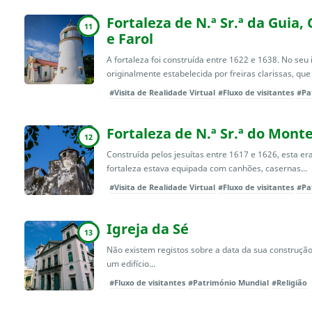
Fortaleza de N.ª Sr.ª da Guia,
11
e Farol
A fortaleza foi construída entre 1622 e 1638. No seu 
originalmente estabelecida por freiras clarissas, que 
#Visita de Realidade Virtual
#Fluxo de visitantes
#Pa
Fortaleza de N.ª Sr.ª do Mont
12
Construída pelos jesuítas entre 1617 e 1626, esta era
fortaleza estava equipada com canhões, casernas...
#Visita de Realidade Virtual
#Fluxo de visitantes
#Pa
Igreja da Sé
13
Não existem registos sobre a data da sua construção
um edifício...
#Fluxo de visitantes
#Património Mundial
#Religião