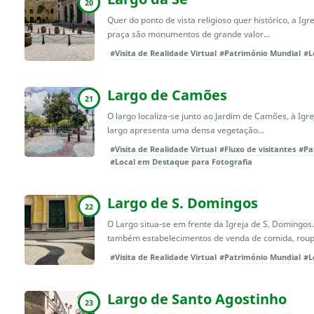
20
Quer do ponto de vista religioso quer histórico, a Igr
praça são monumentos de grande valor...
#Visita de Realidade Virtual
#Património Mundial
#L
Largo de Camões
21
O largo localiza-se junto ao Jardim de Camões, à Igr
largo apresenta uma densa vegetação...
#Visita de Realidade Virtual
#Fluxo de visitantes
#Pa
#Local em Destaque para Fotografia
Largo de S. Domingos
22
O Largo situa-se em frente da Igreja de S. Domingos
também estabelecimentos de venda de comida, roupa
#Visita de Realidade Virtual
#Património Mundial
#L
Largo de Santo Agostinho
23