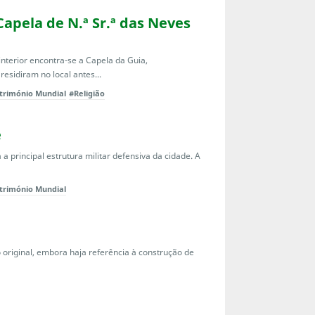
 Capela de N.ª Sr.ª das Neves
interior encontra-se a Capela da Guia,
residiram no local antes...
trimónio Mundial
#Religião
e
 a principal estrutura militar defensiva da cidade. A
trimónio Mundial
 original, embora haja referência à construção de