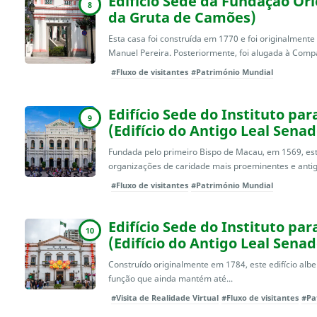
Edifício Sede da Fundação Or
8
da Gruta de Camões)
Esta casa foi construída em 1770 e foi originalment
Manuel Pereira. Posteriormente, foi alugada à Compa
#Fluxo de visitantes
#Património Mundial
Edifício Sede do Instituto pa
9
(Edifício do Antigo Leal Senad
Fundada pelo primeiro Bispo de Macau, em 1569, est
organizações de caridade mais proeminentes e antiga
#Fluxo de visitantes
#Património Mundial
Edifício Sede do Instituto pa
10
(Edifício do Antigo Leal Senad
Construído originalmente em 1784, este edifício al
função que ainda mantém até...
#Visita de Realidade Virtual
#Fluxo de visitantes
#Pa