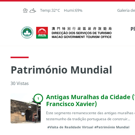
Ir para o conteúdo principal
Temp:
32°C
Humi:
69%
Galeria d
Direcção dos Serviços de Turismo
P
Património Mundial
30 Vistas
Antigas Muralhas da Cidade (
1
Francisco Xavier)
Este segmento remanescente das antigas muralhas d
testemunho da tradição portuguesa de construir...
#Visita de Realidade Virtual
#Património Mundial