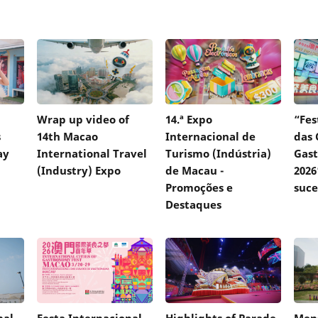
Wrap up video of
14.ª Expo
“Fes
s
14th Macao
Internacional de
das 
ay
International Travel
Turismo (Indústria)
Gas
(Industry) Expo
de Macau -
2026
Promoções e
suce
Destaques
nal
Festa Internacional
Highlights of Parade
Men