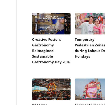
Creative Fusion:
Temporary
Gastronomy
Pedestrian Zone
Reimagined -
during Labour D
Sustainable
Holidays
Gastronomy Day 2026
14.ª Expo
Festa Internacio