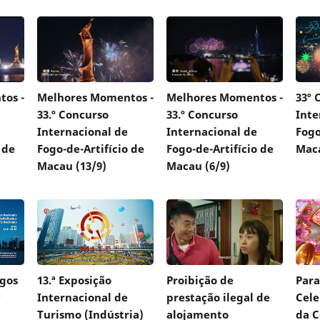
os -
Melhores Momentos -
Melhores Momentos -
33º 
33.º Concurso
33.º Concurso
Inte
Internacional de
Internacional de
Fogo
 de
Fogo-de-Artifício de
Fogo-de-Artifício de
Mac
Macau (13/9)
Macau (6/9)
ogos
13.ª Exposição
Proibição de
Para
ª
Internacional de
prestação ilegal de
Cele
Turismo (Indústria)
alojamento
da C