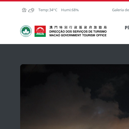
Ir para o conteúdo principal
Temp:
34°C
Humi:
68%
Galeria d
Direcção dos Serviços de Turismo
P