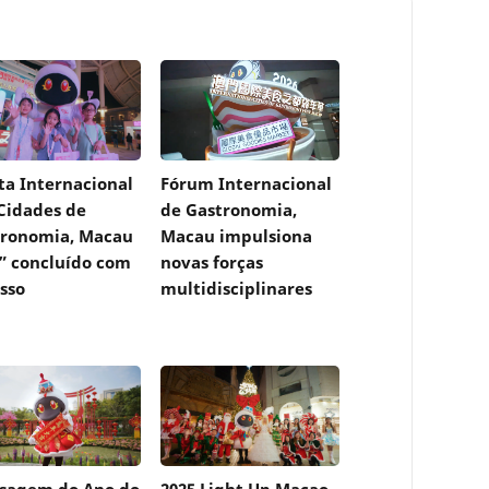
ta Internacional
Fórum Internacional
Cidades de
de Gastronomia,
tronomia, Macau
Macau impulsiona
” concluído com
novas forças
sso
multidisciplinares
sagem do Ano do
2025 Light Up Macao