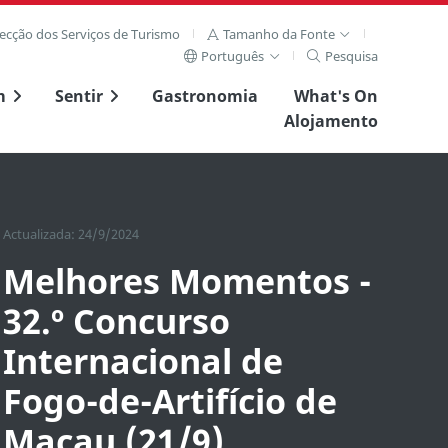
recção dos Serviços de Turismo
Tamanho da Fonte
Português
Pesquisa
m
Sentir
Gastronomia
What's On
Alojamento
Actualizada: 24/9/2024
Melhores Momentos -
32.º Concurso
Internacional de
Fogo-de-Artifício de
Macau (21/9)