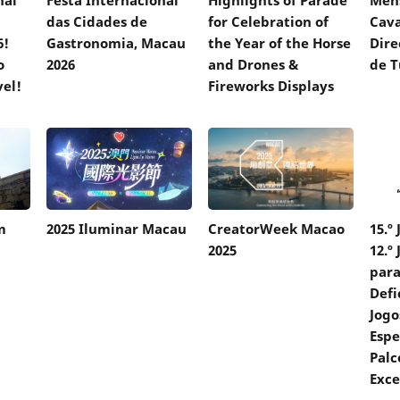
das Cidades de
for Celebration of
Cava
6!
Gastronomia, Macau
the Year of the Horse
Dire
o
2026
and Drones &
de T
el!
Fireworks Displays
m
2025 Iluminar Macau
CreatorWeek Macao
15.º
2025
12.º
para
Defi
Jogo
Espe
Palc
Exce