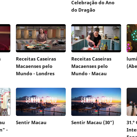
Celebração do Ano
do Dragão
s
Receitas Caseiras
Receitas Caseiras
lumi
Macaenses pelo
Macaenses pelo
(Abe
Mundo - Londres
Mundo - Macau
au
Sentir Macau
Sentir Macau (30")
31.º
n" -
Inte
Fogo