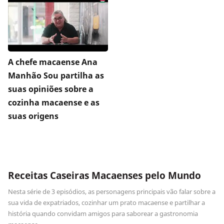
A chefe macaense Ana
Manhão Sou partilha as
suas opiniões sobre a
cozinha macaense e as
suas origens
Receitas Caseiras Macaenses pelo Mundo
Nesta série de 3 episódios, as personagens principais vão falar sobre a
sua vida de expatriados, cozinhar um prato macaense e partilhar a
história quando convidam amigos para saborear a gastronomia