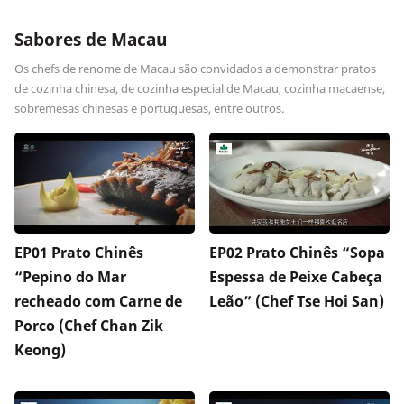
Sabores de Macau
Os chefs de renome de Macau são convidados a demonstrar pratos
de cozinha chinesa, de cozinha especial de Macau, cozinha macaense,
sobremesas chinesas e portuguesas, entre outros.
EP01 Prato Chinês
EP02 Prato Chinês “Sopa
“Pepino do Mar
Espessa de Peixe Cabeça
recheado com Carne de
Leão” (Chef Tse Hoi San)
Porco (Chef Chan Zik
Keong)