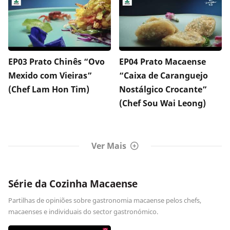
EP03 Prato Chinês “Ovo
EP04 Prato Macaense
Mexido com Vieiras”
“Caixa de Caranguejo
(Chef Lam Hon Tim)
Nostálgico Crocante”
(Chef Sou Wai Leong)
Ver Mais
Série da Cozinha Macaense
Partilhas de opiniões sobre gastronomia macaense pelos chefs,
macaenses e individuais do sector gastronómico.