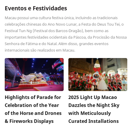
Eventos e Festividades
Macau possui uma cultura festiva única, incluindo as tradicionais
celebrações chinesas do Ano Novo Lunar, a Festa do Deus Tou Tei, o
Festival Tun Ng (Festival dos Barcos-Dragão), bem como as
importantes festividades ocidentais da Páscoa, da Procissão da Nossa
Senhora de Fátima e do Natal. Além disso, grandes eventos
internacionais são realizados em Macau.
Highlights of Parade for
2025 Light Up Macao
Celebration of the Year
Dazzles the Night Sky
of the Horse and Drones
with Meticulously
& Fireworks Displays
Curated Installations