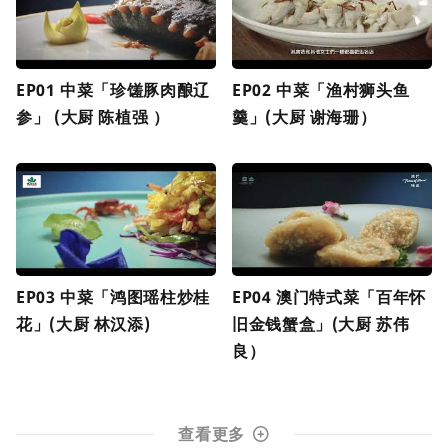
EP01 中菜「珍馐豚肉酿辽
EP02 中菜「渔村狮头鱼
参」 (大厨 陈植强 ）
羹」(大厨 谢海珊）
EP03 中菜「鸿图瑶柱炒桂
EP04 澳门特式菜「百年怀
花」(大厨 林汉添)
旧金钱蟹盒」(大厨 苏伟
良）
查看更多