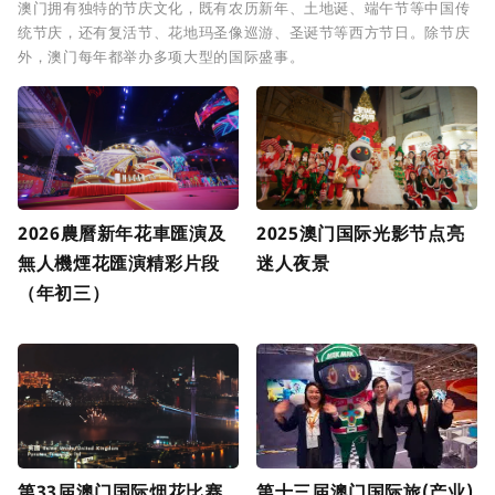
澳门拥有独特的节庆文化，既有农历新年、土地诞、端午节等中国传
统节庆，还有复活节、花地玛圣像巡游、圣诞节等西方节日。除节庆
外，澳门每年都举办多项大型的国际盛事。
2026農曆新年花車匯演及
2025澳门国际光影节点亮
無人機煙花匯演精彩片段
迷人夜景
（年初三）
第33届澳门国际烟花比赛
第十三届澳门国际旅(产业)