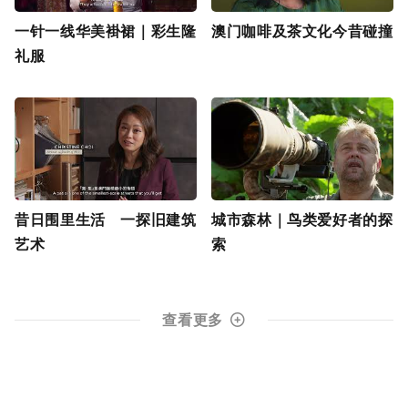
一针一线华美褂裙｜彩生隆
澳门咖啡及茶文化今昔碰撞
礼服
昔日围里生活 一探旧建筑
城市森林｜鸟类爱好者的探
艺术
索
查看更多