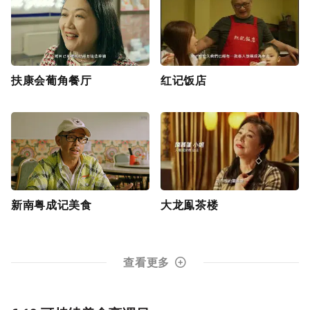
扶康会葡角餐厅
红记饭店
新南粤成记美食
大龙鳯茶楼
查看更多