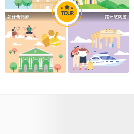
TOUR
氹仔葡韵游
路环悠闲游