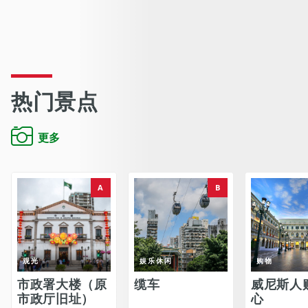
热门景点
更多
A
B
观光
娱乐休闲
购物
市政署大楼（原
缆车
威尼斯人
市政厅旧址）
心