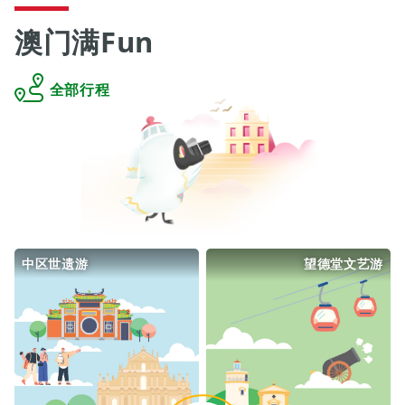
澳门满Fun
全部行程
中区世遗游
望德堂文艺游