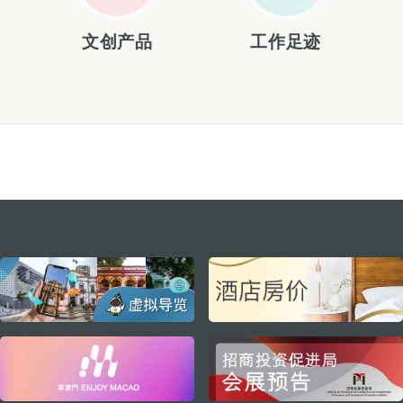
文创产品
工作足迹
external links