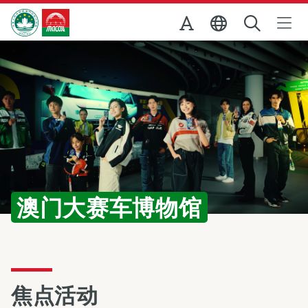
跳至主内容
澳门特别行政区政府旅游局
主页
澳门大赛车博物馆
焦点活动