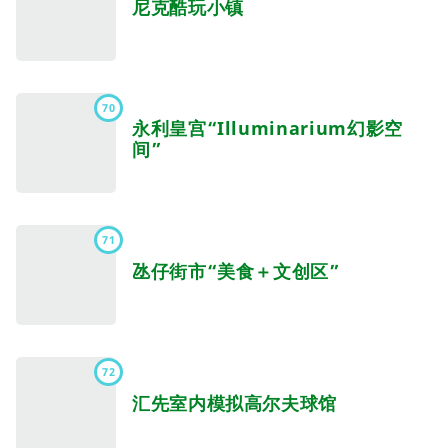
尼克酷玩小镇
70
永利皇宫“Illuminarium幻影空
间”
71
氹仔街市“美食＋文创区”
72
汇先室内模拟高尔夫球馆