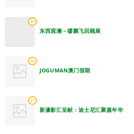
29
东西观澜－缪鹏飞回顾展
30
JOGUMAN澳门假期
31
新濠影汇呈献：迪士尼汇聚嘉年华