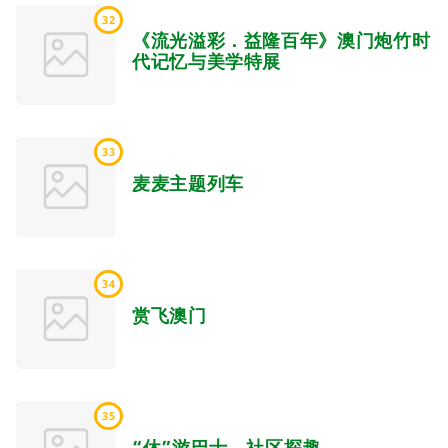
32
《流光溢彩．益隆百年》澳门炮竹时
代记忆与美学特展
33
麦麦主题列车
34
赏飞澳门
35
“休”游巴士．社区探趣