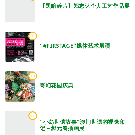
【黑暗碎片】郑志达个人工艺作品展
9
“#FIRSTAGE”媒体艺术展演
10
奇幻花园庆典
11
“小岛世遗故事”澳门世遗的视觉印
记－郝元春插画展