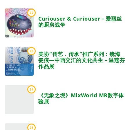
22
Curiouser & Curiouser－爱丽丝
的厨房战争
23
美协“传艺．传承”推广系列：镜海
瓷痕—中西交汇的文化共生－温燕芬
作品展
24
《无象之境》MixWorld MR数字体
验展
25