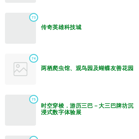
73
传奇英雄科技城
74
两栖爬虫馆、观鸟园及蝴蝶友善花园
75
时空穿梭．游历三巴－大三巴牌坊沉
浸式数字体验展