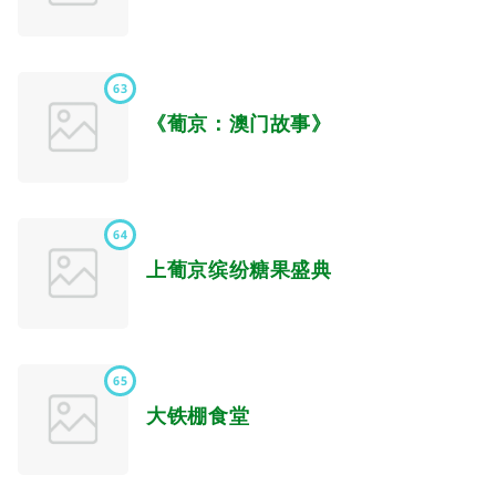
63
《葡京：澳门故事》
64
上葡京缤纷糖果盛典
65
大铁棚食堂