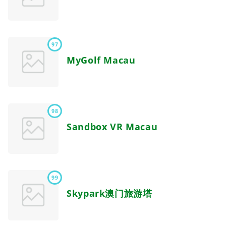
97
MyGolf Macau
98
Sandbox VR Macau
99
Skypark澳门旅游塔