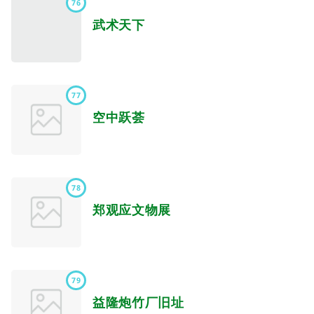
76
武术天下
77
空中跃荟
78
郑观应文物展
79
益隆炮竹厂旧址