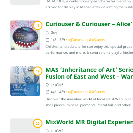
HAHALULU, a contemporary-art character blending Ea
arrived for display in Macao after delighting the public 
Curiouser & Curiouser – Alice
18
อื่นๆ
1/8 - 3/9
อยู่ในระหว่างดำเนินการ
Children and adults alike can enjoy this special presen
performance, and more. It centres on a playful kitch
MAS ‘Inheritance of Art’ Seri
19
Fusion of East and West – Wan
งานโชว์
4/8 - 4/9
อยู่ในระหว่างดำเนินการ
Discover the inventive world of local artist Wan In 
shell pieces, mineral pigments, metal foil, and other 
MixWorld MR Digital Experien
20
งานโชว์