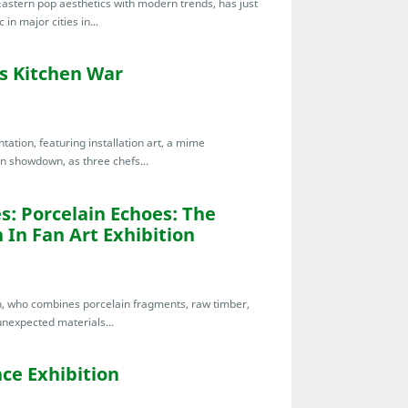
stern pop aesthetics with modern trends, has just
in major cities in...
’s Kitchen War
tation, featuring installation art, a mime
en showdown, as three chefs...
es: Porcelain Echoes: The
 In Fan Art Exhibition
Fan, who combines porcelain fragments, raw timber,
unexpected materials...
ce Exhibition