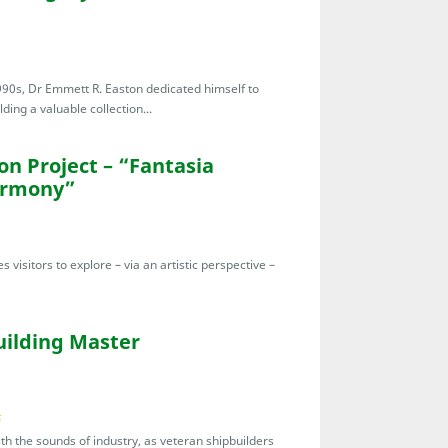
1990s, Dr Emmett R. Easton dedicated himself to
ding a valuable collection...
n Project – “Fantasia
armony”
s visitors to explore – via an artistic perspective –
uilding Master
ร
th the sounds of industry, as veteran shipbuilders