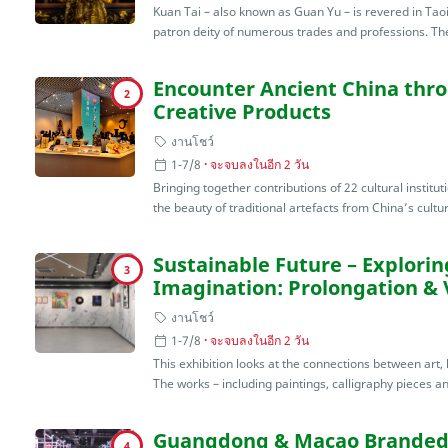
Kuan Tai – also known as Guan Yu – is revered in Tao
patron deity of numerous trades and professions. The 
Encounter Ancient China thr
2
Creative Products
งานโชว์
1-7/8
จะจบลงในอีก 2 วัน
Bringing together contributions of 22 cultural institut
the beauty of traditional artefacts from China’s cultura
Sustainable Future – Exploring
3
Imagination: Prolongation & V
งานโชว์
1-7/8
จะจบลงในอีก 2 วัน
This exhibition looks at the connections between art,
The works – including paintings, calligraphy pieces a
Guangdong & Macao Branded 
4