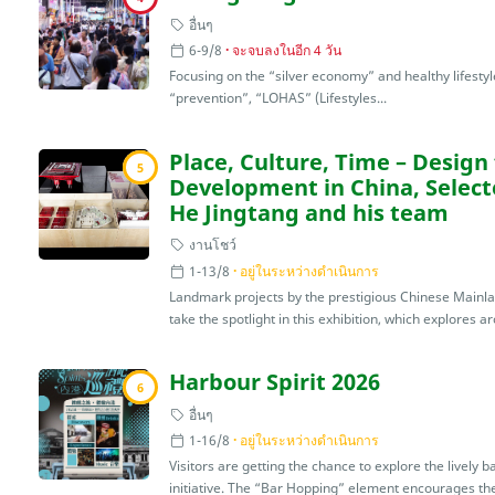
อื่นๆ
6-9/8
จะจบลงในอีก 4 วัน
Focusing on the “silver economy” and healthy lifestyle
“prevention”, “LOHAS” (Lifestyles...
Place, Culture, Time – Design 
5
Development in China, Select
He Jingtang and his team
งานโชว์
1-13/8
อยู่ในระหว่างดำเนินการ
Landmark projects by the prestigious Chinese Mainla
take the spotlight in this exhibition, which explores ar
Harbour Spirit 2026
6
อื่นๆ
1-16/8
อยู่ในระหว่างดำเนินการ
Visitors are getting the chance to explore the lively 
initiative. The “Bar Hopping” element encourages the 