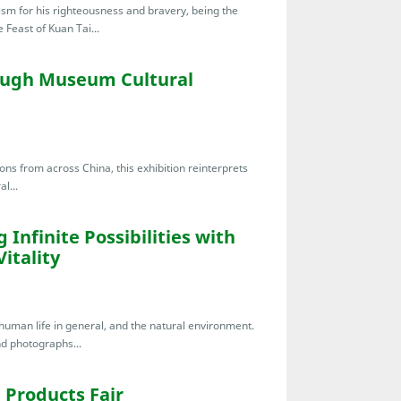
ism for his righteousness and bravery, being the
Feast of Kuan Tai...
ough Museum Cultural
ions from across China, this exhibition reinterprets
l...
 Infinite Possibilities with
itality
 human life in general, and the natural environment.
nd photographs...
Products Fair