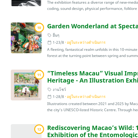
The exhibition features a diverse range of new-media 
coding, sound design, physical performance, folklore r
Garden Wonderland at Specta
10
อื่นๆ
1-23/8
อยู่ในระหว่างดำเนินการ
A fleeting, fantastical realm unfolds in this 10-minu
forest at the turning point between spring and summe
“Timeless Macau” Visual Impr
11
Heritage - An Illustration Ex
งานโชว์
1-28/8
อยู่ในระหว่างดำเนินการ
Illustrations created between 2021 and 2025 by Maca
the city’s UNESCO-listed Historic Centre. Through her 
Rediscovering Macao’s Wild: 
12
Exhibition of the Entomologic