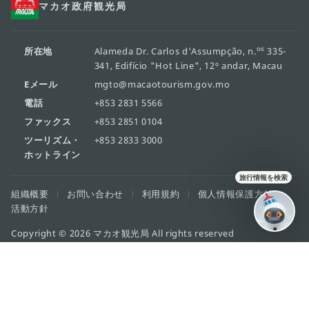
コタイ地区へ！ マカオLRTの「媽閣駅」
は、現時点でマカオ半島唯一のLRT駅。 マ
カオの名前の由来になったともいわれる世
界遺産「媽閣廟」のすぐ近くにあり、世界
遺産巡りの途中にも立ち寄りやすいスポッ
トです
媽閣駅...
✨
📍
旅行情報を検索
external links