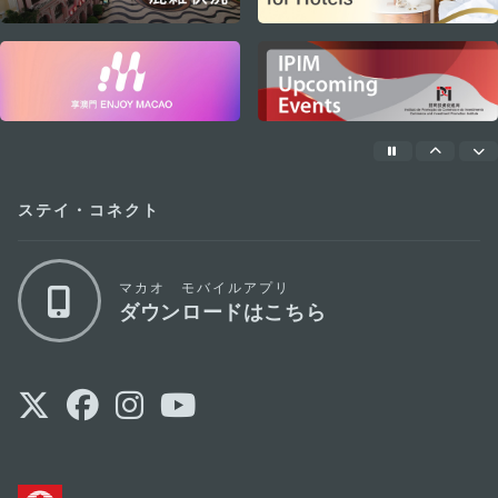
マカオ政府観光局
マカオで味わいたい、やさしい伝統ス
🥛
イーツ。 「義順牛奶公司」は、セナド広場
から歩いてすぐの老舗スイーツ店
名物
✨
は、マカオを代表するローカルスイーツの
ひとつ「牛乳プリン」。 ミルク本来の風味
を活かした、やさしく奥深い味わいが特徴
https://t.co...
😆
マカオのお土産選びに迷ったら、ここ
🎁
をチェック！ セナド広場からすぐ、聖ドミ
ニコ教会の隣にある「MinM Plaza（澳品
薈）」。 マカオで生まれたブランドや、地
元クリエイターによる雑貨、食品、ファッ
ションアイテムなどが集まるセレクトショ
ップです
htt...
✨
世界遺産を楽しんだら、そのままLRTで
🚈