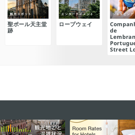
観光スポット
エンターテイメント
ショッピング
聖ポール天主堂
ロープウェイ
Compan
跡
de
Lembran
Portugu
Street L
#ExperienceMacao
ステイ・コネクト