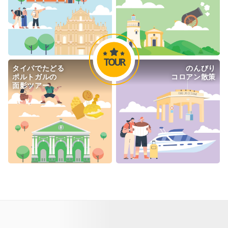
TOUR
タイパでたどる

のんびり

ポルトガルの

コロアン散策
面影ツアー