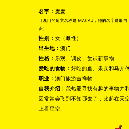
名字：
麦麦
（澳门的葡文名称是 MACAU，她的名字是取自 
麦）
性别：
女（雌性）
出生地：
澳门
性格：
乐观、调皮、尝试新事物
爱吃的食物：
好吃的鱼、果实和马介
职业：
澳门旅游吉祥物
自我介绍：
我热爱寻找有趣的事物并
因常常会飞到不知哪去了，比起在天
上看星空。