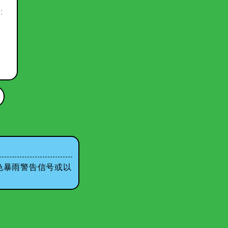
﹕
。
色暴雨警告信号或以