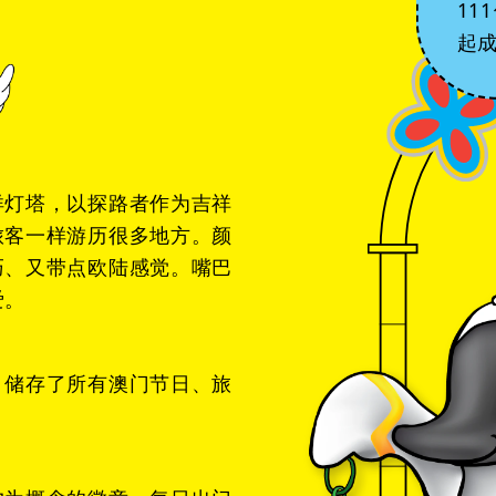
11
起成
洋灯塔，以探路者作为吉祥
旅客一样游历很多地方。颜
巧、又带点欧陆感觉。嘴巴
爱。
，储存了所有澳门节日、旅