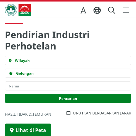
Skip to Main Content
Kantor Pariwisata Pemerintah Macau
Pendirian Industri
Perhotelan
Wilayah
Golongan
URUTKAN BERDASARKAN JARAK
HASIL TIDAK DITEMUKAN
Lihat di Peta