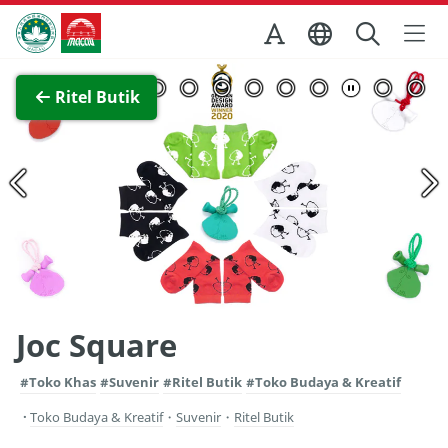
Skip to Main Content
Kantor Pariwisata Pemerintah Macau
Lihat layar penuh
Ritel Butik
Joc Square
#Toko Khas
#Suvenir
#Ritel Butik
#Toko Budaya & Kreatif
Toko Budaya & Kreatif
・
Suvenir
・
Ritel Butik