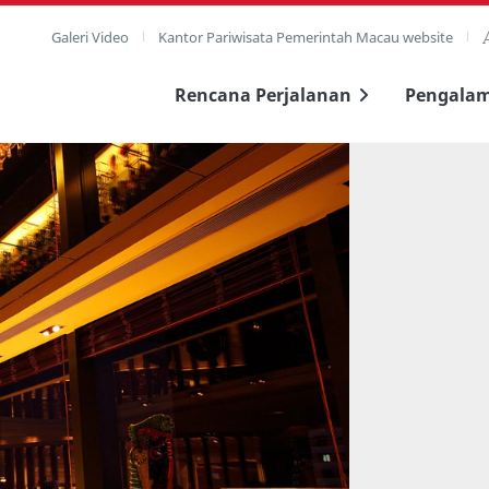
Galeri Video
Kantor Pariwisata Pemerintah Macau website
Rencana Perjalanan
Pengala
layar penuh