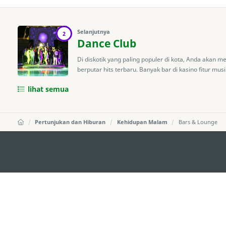
Selanjutnya
2
Dance Club
Di diskotik yang paling populer di kota, Anda akan m
berputar hits terbaru. Banyak bar di kasino fitur musik
lihat semua
Pertunjukan dan Hiburan
Kehidupan Malam
Bars & Lounge
external links