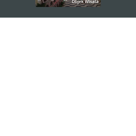
TETAP TERHUBUNG
LIHAT MACAO ON THE GO
Applikasi Mobile
KANTOR PARIWISATA PEMERINTAH MACAU
os
Alamat
Alameda Dr. Carlos d'Assumpção, n.
335-341,
Edifício "Hot Line", 12º andar, Macau