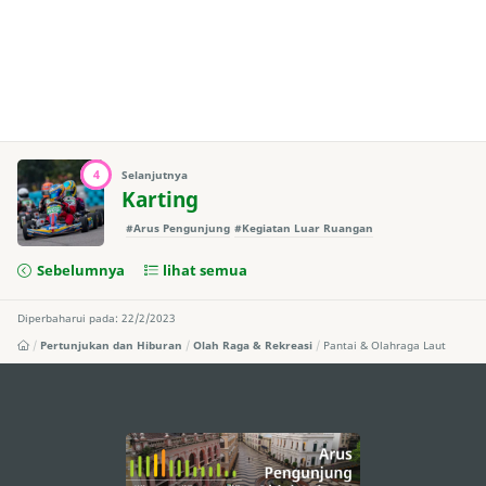
4
Selanjutnya
Karting
#Arus Pengunjung
#Kegiatan Luar Ruangan
Sebelumnya
lihat semua
Diperbaharui pada: 22/2/2023
Pertunjukan dan Hiburan
Olah Raga & Rekreasi
Pantai & Olahraga Laut
external links