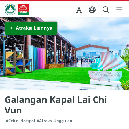
Skip to Main Content
Kantor Pariwisata Pemerintah Macau
Lihat layar penuh
Atraksi Lainnya
Galangan Kapal Lai Chi
Vun
#Cek di Hotspot
#Atraksi Unggulan