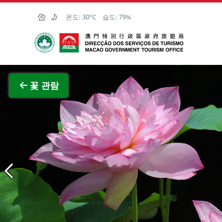
Skip to Main Content
온도:
30°C
습도:
79%
마카오정부관광청
전체 이
꽃 관람