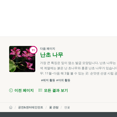
다음 페이지
11
난초 나무
가장 큰 특징은 잎이 염소 발굽 모양입니다. 난초 나무는
색 계열에는 붉은 난 초나무와 홍콩 난초 나무가 있습니다.
무: 11월~다음 해 3월 볼 수 있는 곳: 순얏센 선생 시립 
#레저 활동
#야외 활동
이전 페이지
모든 결과 보기
공연&엔터테인먼트
꽃 관람
연꽃