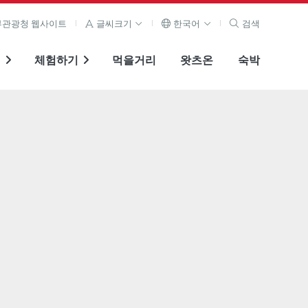
관광청 웹사이트
글씨크기
한국어
검색
기
체험하기
먹을거리
왓츠온
숙박