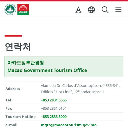
Skip to Main Content
마카오정부관광청
연락처
마카오정부관광청
Macao Government Tourism Office
os
Alameda Dr. Carlos d'Assumpção, n.
335-341,
Address
o
Edificio "Hot Line", 12
andar, Macau
Tel
+853 2831 5566
Fax
+853 2851 0104
Tourism Hotline
+853 2833 3000
e-mail
mgto@macaotourism.gov.mo