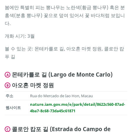
봄에만 특별히 피는 뽕나무는 노란색(황금 뽕나무) 혹은 분
홍색(분홍 뽕나무) 꽃으로 덮여 있어서 꽃 바다처럼 보입니
다.
개화 시기: 3월
볼 수 있는 곳: 몬테카를로 길, 아오혼 마켓 정원, 콜로안 캄
푸 길
몬테카를로 길 (Largo de Monte Carlo)
A
아오혼 마켓 정원
B
주소
Rua do Mercado de Iao Hon, Macau
nature.iam.gov.mo/e/park/detail/8622c560-87ad-
웹사이트
4ba7-8c68-73da45c61871
콜로안 캄포 길 (Estrada do Campo de
C