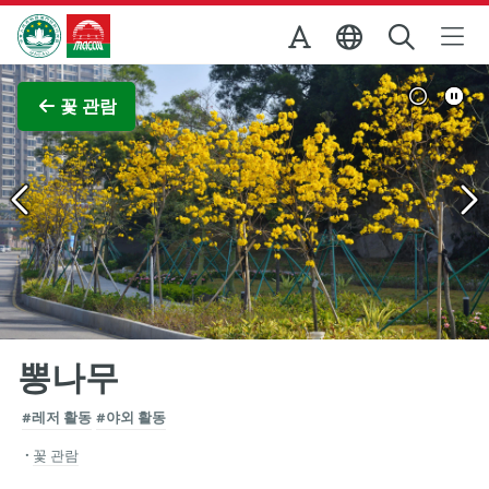
Skip to Main Content
마카오정부관광청
전체 이미지 보기
꽃 관람
뽕나무
#레저 활동
#야외 활동
꽃 관람