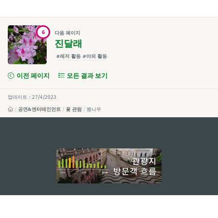
6
다음 페이지
진달래
#레저 활동
#야외 활동
이전 페이지
모든 결과 보기
업데이트：27/4/2023
공연&엔터테인먼트
꽃 관람
뽕나무
external links
지속적인 관심 부탁드립니다