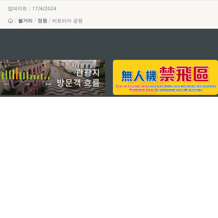
업데이트：17/4/2024
볼거리
정원
비토리아 공원
external links
지속적인 관심 부탁드립니다
마카오 여행 추천 어플리케이션
모바일 어플리케이션