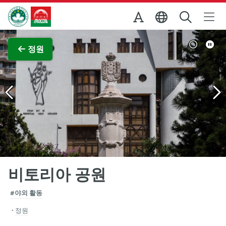
Skip to Main Content
마카오정부관광청
전체 이미지 보기
정원
비토리아 공원
#야외 활동
정원