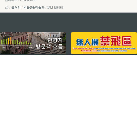
볼거리
박물관&미술관
IAM 갤러리
external links
지속적인 관심 부탁드립니다
마카오 여행 추천 어플리케이션
모바일 어플리케이션