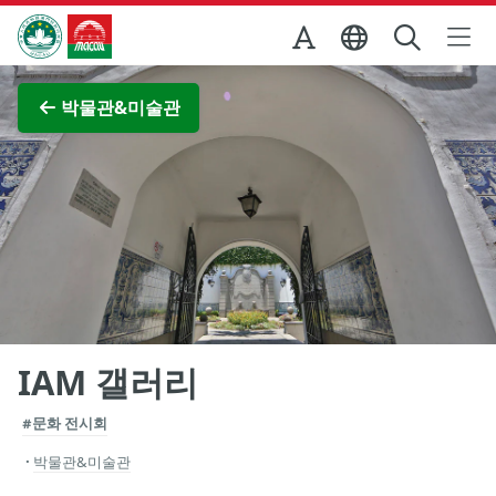
Skip to Main Content
마카오정부관광청
전체 이미지 보기
박물관&미술관
IAM 갤러리
#문화 전시회
박물관&미술관