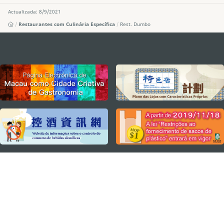
Actualizada: 8/9/2021
Restaurantes com Culinária Específica
Rest. Dumbo
external links
MANTENHA-SE LIGADO
VEJA MACAU EM MOVIMENTO
Aplicações para Móveis