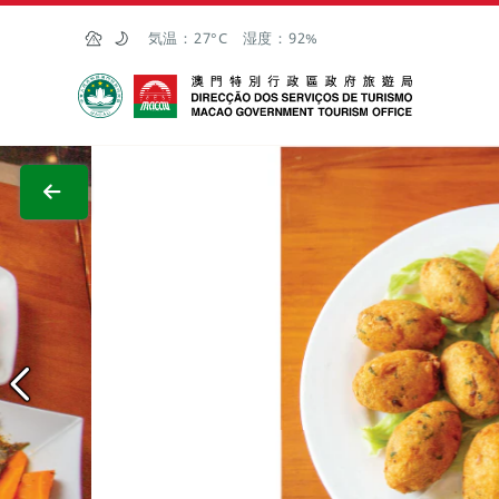
Skip to Main Content
気温：
27°C
湿度：
92%
マカオ政府観光局
全画面