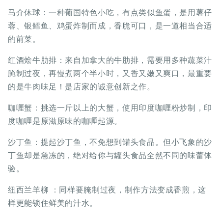
马介休球：一种葡国特色小吃，有点类似鱼蛋，是用薯仔
蓉、银鳕鱼、鸡蛋炸制而成，香脆可口，是一道相当合适
的前菜。
红酒烩牛肋排：来自加拿大的牛肋排，需要用多种蔬菜汁
腌制过夜，再慢煮两个半小时，又香又嫩又爽口，最重要
的是牛肉味足！是店家的诚意创新之作。
咖喱蟹：挑选一斤以上的大蟹，使用印度咖喱粉炒制，印
度咖喱是原滋原味的咖喱起源。
沙丁鱼：提起沙丁鱼，不免想到罐头食品。但小飞象的沙
丁鱼却是急冻的，绝对给你与罐头食品全然不同的味蕾体
验。
纽西兰羊柳 ：同样要腌制过夜，制作方法变成香煎，这
样更能锁住鲜美的汁水。