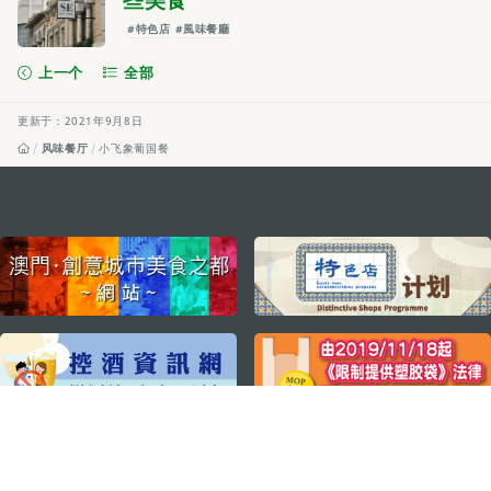
些美食
#特色店
#風味餐廳
上一个
全部
更新于：2021年9月8日
风味餐厅
小飞象葡国餐
external links
关注我们