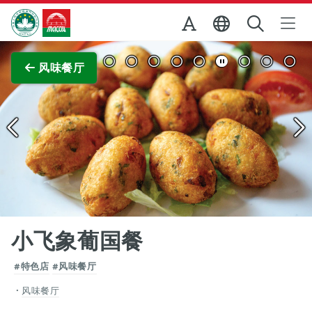
跳至主内容
澳门特别行政区政府旅游局
查看原图
风味餐厅
小飞象葡国餐
#特色店
#风味餐厅
风味餐厅