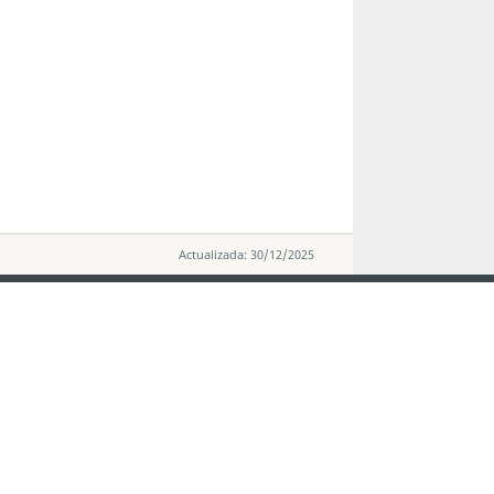
Actualizada: 30/12/2025
MANTENHA-SE LIGADO
VEJA MACAU E
os
arlos d'Assumpção, n.
335-
MOVIMENTO
"Hot Line", 12º andar, Macau
Aplicações p
ourism.gov.mo