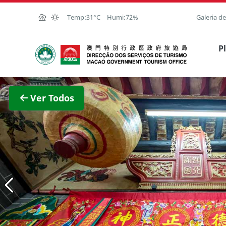
Ir para o conteúdo principal
Temp:
31°C
Humi:
72%
Galeria d
Direcção dos Serviços de Turismo
P
Ver im
Ver Todos