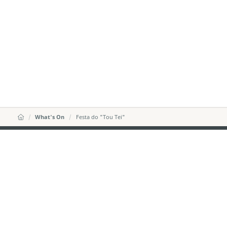
What's On
Festa do "Tou Tei"
DIRECÇÃO DOS SERVIÇOS DE TURISMO
Endereço
Alameda Dr. C
341, Edifício 
E-mail
mgto@macaot