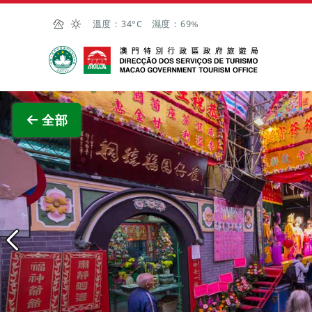
跳至主内容
溫度：
34°C
濕度：
69%
澳門特別行政區政府旅遊局
查看原
全部