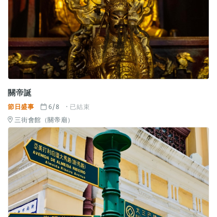
關帝誕
節日盛事
6/8
已結束
三街會館（關帝廟）