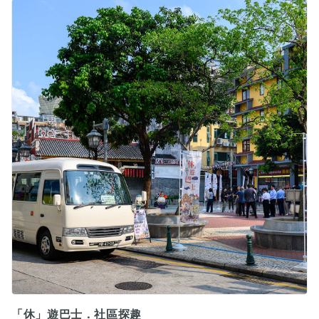
「休」遊巴士．社區探趣