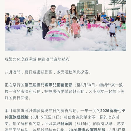
玩樂文化交織滿城 創意澳門遍地精彩
八月澳門，夏日娛樂超豐富，多元活動等您探索。
正在舉行的
第三屆澳門國際兒童藝術節
（至8月30日）繼續帶來一浪
接一浪的表演和活動，把握暑假尾聲參與活動，大小朋友一起留下美
好的夏日回憶。
本月遊澳還可以體驗傳統節日的慶祝活動。一年一度的
2026新橋七夕
仲夏旅遊體驗
（8月15日至31日）相信會為您帶來不一樣的七夕感
受。想了解神祗的您，可以參與
關帝誕
（8月6日）的賀誕活動，感受
澳門民間信仰。若想找尋特色好物，
2026粵澳名優商品展
（8月6日至