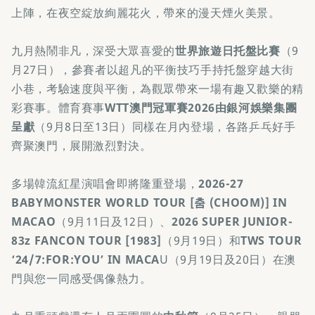
上陣，在夜空綻放絢麗花火，帶來的漫天煙火美景。
九月熱鬧非凡，深受大眾喜愛的
世界旅遊日托盤比賽
（9
月27日），參賽者以超凡的平衡技巧手持托盤穿越大街
小巷，考驗速度與平衡，為觀眾帶來一場有趣又歡樂的精
彩賽事。體育賽事
WTT澳門冠軍賽2026由銀河娛樂集團
呈獻
（9月8日至13日）同樣在月內登場，各路乒乓好手
齊聚澳門，展開激烈對決。
多場韓流紅星演唱會即將隆重登場，
2026-27
BABYMONSTER WORLD TOUR [춤 (CHOOM)] IN
MACAO
（9月11日及12日）、
2026 SUPER JUNIOR-
83z FANCON TOUR [1983]
（9月19日）和
TWS TOUR
‘24/7:FOR:YOU’ IN MACA
U（9月19日及20日）在澳
門與您一同感受偶像熱力。