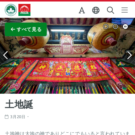
Skip to Main Content
マカオ政府観光局
全画面表示
すべて見る
土地誕
3月20日
土地神は大地の神でありどこにでもいると言われていま