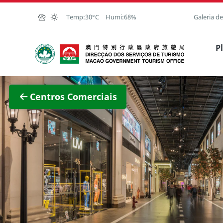
Ir para o conteúdo principal
Temp:
30°C
Humi:
68%
Galeria d
Direcção dos Serviços de Turismo
P
Ver im
Centros Comerciais