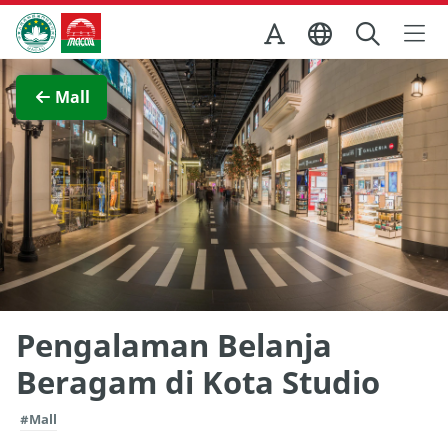
Skip to Main Content
Kantor Pariwisata Pemerintah Macau
Lihat layar penuh
Mall
Pengalaman Belanja
Beragam di Kota Studio
#Mall